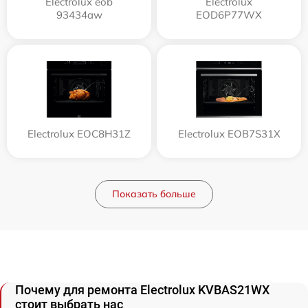
Electrolux eob
Electrolux
93434aw
EOD6P77WX
Electrolux EOC8H31Z
Electrolux EOB7S31X
Показать больше
Почему для ремонта Electrolux KVBAS21WX
стоит выбрать нас