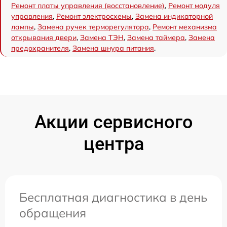
Ремонт платы управления (восстановление)
,
Ремонт модуля
управления
,
Ремонт электросхемы
,
Замена индикаторной
лампы
,
Замена ручек терморегулятора
,
Ремонт механизма
открывания двери
,
Замена ТЭН
,
Замена таймера
,
Замена
предохранителя
,
Замена шнура питания
.
Акции сервисного
центра
Бесплатная диагностика в день
обращения