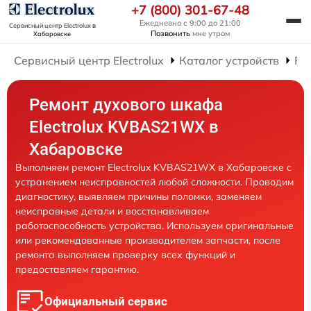
+7 (800) 301-67-48
Ежедневно с 9:00 до 21:00
Сервисный центр Electrolux
в
Позвонить
мне утром
Хабаровске
Сервисный центр Electrolux
Каталог устройств
Ре
Ремонт духового шкафа
Electrolux KVBAS21WX в
Хабаровске
Выполняем ремонт Electrolux KVBAS21WX в Хабаровске с
устранением неисправностей любой сложности. Проводим
диагностику, выявляем причины поломки, заменяем
неисправные детали и восстанавливаем
работоспособность устройства. Используем оригинальные
или рекомендованные производителем запчасти, после
ремонта выполняем проверку всех функций и
предоставляем гарантию.
Официальный сервис