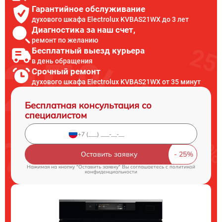
Гарантийное обслуживание
духового шкафа Electrolux KVBAS21WX до 3 лет
Диагностика за наш счет,
ремонт по желанию
Бесплатный выезд курьера
в день обращения
Срочный ремонт
духового шкафа Electrolux KVBAS21WX от 35 минут
Бесплатная консультация со
специалистом
Оставить заявку
Нажимая на кнопку "Оставить заявку" Вы соглашаетесь c
политикой
конфиденциальности