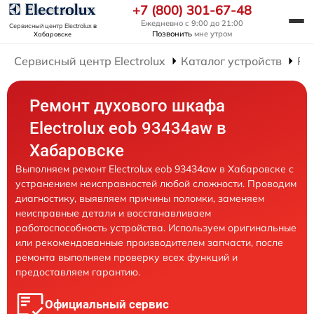
+7 (800) 301-67-48
Ежедневно с 9:00 до 21:00
Сервисный центр Electrolux
в
Позвонить
мне утром
Хабаровске
Сервисный центр Electrolux
Каталог устройств
Ре
Ремонт духового шкафа
Electrolux eob 93434aw в
Хабаровске
Выполняем ремонт Electrolux eob 93434aw в Хабаровске с
устранением неисправностей любой сложности. Проводим
диагностику, выявляем причины поломки, заменяем
неисправные детали и восстанавливаем
работоспособность устройства. Используем оригинальные
или рекомендованные производителем запчасти, после
ремонта выполняем проверку всех функций и
предоставляем гарантию.
Официальный сервис