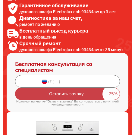
Гарантийное обслуживание
духового шкафа Electrolux eob 93434aw до 3 лет
Диагностика за наш счет,
ремонт по желанию
Бесплатный выезд курьера
в день обращения
Срочный ремонт
духового шкафа Electrolux eob 93434aw от 35 минут
Бесплатная консультация со
специалистом
Оставить заявку
Нажимая на кнопку "Оставить заявку" Вы соглашаетесь c
политикой
конфиденциальности