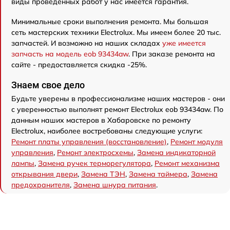
виды проведенных работ у нас имеется гарантия.
Минимальные сроки выполнения ремонта. Мы большая
сеть мастерских техники Electrolux. Мы имеем более 20 тыс.
запчастей. И возможно на наших складах
уже имеется
запчасть на модель eob 93434aw
. При заказе ремонта на
сайте - предоставляется скидка -25%.
Знаем свое дело
Будьте уверены в профессионализме наших мастеров - они
с уверенностью выполнят ремонт Electrolux eob 93434aw. По
данным наших мастеров в Хабаровске по ремонту
Electrolux, наиболее востребованы следующие услуги:
Ремонт платы управления (восстановление)
,
Ремонт модуля
управления
,
Ремонт электросхемы
,
Замена индикаторной
лампы
,
Замена ручек терморегулятора
,
Ремонт механизма
открывания двери
,
Замена ТЭН
,
Замена таймера
,
Замена
предохранителя
,
Замена шнура питания
.